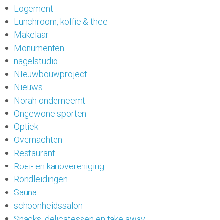
Logement
Lunchroom, koffie & thee
Makelaar
Monumenten
nagelstudio
NIeuwbouwproject
Nieuws
Norah onderneemt
Ongewone sporten
Optiek
Overnachten
Restaurant
Roei- en kanovereniging
Rondleidingen
Sauna
schoonheidssalon
Snacks, delicatessen en take away