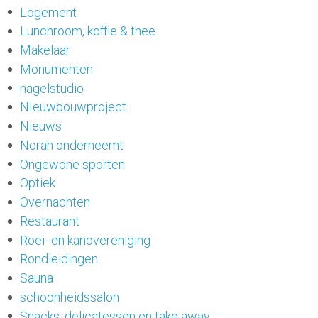
Logement
Lunchroom, koffie & thee
Makelaar
Monumenten
nagelstudio
NIeuwbouwproject
Nieuws
Norah onderneemt
Ongewone sporten
Optiek
Overnachten
Restaurant
Roei- en kanovereniging
Rondleidingen
Sauna
schoonheidssalon
Snacks, delicatessen en take away