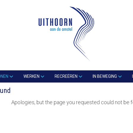
ONEN
WERKEN
RECREËREN
IN BEWEGING
ound
Apologies, but the page you requested could not be f