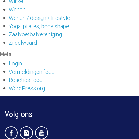
Winkel
Wonen
Wonen / design / lifestyle
Yoga, pilates, body shape
Zaalvoetbalvereniging
Zijdelwaard
Meta
Login
Vermeldingen feed
Reacties feed
WordPress.org
Volg ons