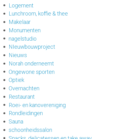
Logement
Lunchroom, koffie & thee
Makelaar
Monumenten
nagelstudio
NIeuwbouwproject
Nieuws
Norah onderneemt
Ongewone sporten
Optiek
Overnachten
Restaurant
Roei- en kanovereniging
Rondleidingen
Sauna
schoonheidssalon
Snacks, delicatessen en take away