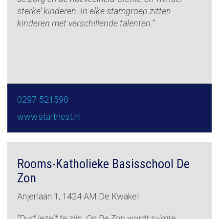
sterke’ kinderen. In elke stamgroep zitten
kinderen met verschillende talenten.”
0297-521590
www.startnest.nl
Rooms-Katholieke Basisschool De
Zon
Anjerlaan 1, 1424 AM De Kwakel
“Durf jezelf te zijn. Op De Zon wordt ruimte