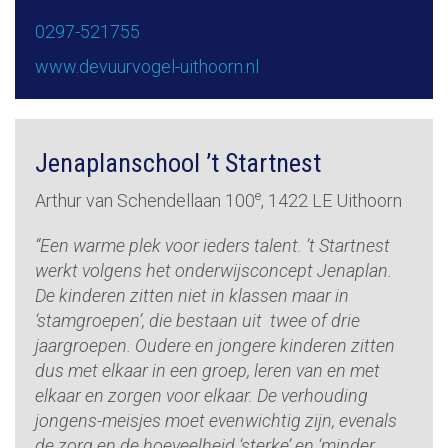
0297-521755
www.devuurvogel-uithoorn.nl
Jenaplanschool ’t Startnest
e
Arthur van Schendellaan 100
, 1422 LE Uithoorn
“Een warme plek voor ieders talent. ’t Startnest
werkt volgens het onderwijsconcept Jenaplan.
De kinderen zitten niet in klassen maar in
‘stamgroepen’, die bestaan uit twee of drie
jaargroepen. Oudere en jongere kinderen zitten
dus met elkaar in een groep, leren van en met
elkaar en zorgen voor elkaar. De verhouding
jongens-meisjes moet evenwichtig zijn, evenals
de zorg en de hoeveelheid ‘sterke’ en ‘minder