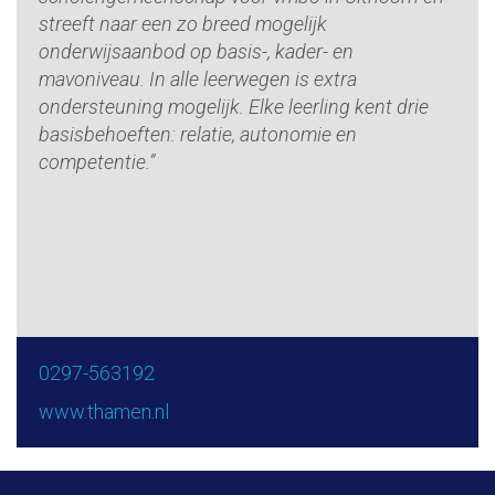
streeft naar een zo breed mogelijk
onderwijsaanbod op basis-, kader- en
mavoniveau. In alle leerwegen is extra
ondersteuning mogelijk. Elke leerling kent drie
basisbehoeften: relatie, autonomie en
competentie.”
0297-563192
www.thamen.nl