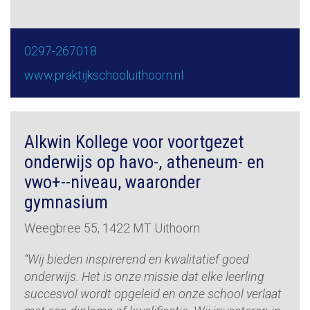
0297-267018
www.praktijkschooluithoorn.nl
Alkwin Kollege voor voortgezet
onderwijs op havo-, atheneum- en
vwo+--niveau, waaronder
gymnasium
Weegbree 55, 1422 MT Uithoorn
“Wij bieden inspirerend en kwalitatief goed
onderwijs. Het is onze missie dat elke leerling
succesvol wordt opgeleid en onze school verlaat