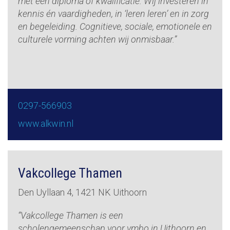
met een diploma of kwalificatie. Wij investeren in
kennis én vaardigheden, in ‘leren leren’ en in zorg
en begeleiding. Cognitieve, sociale, emotionele en
culturele vorming achten wij onmisbaar.”
0297-566903
www.alkwin.nl
Vakcollege Thamen
Den Uyllaan 4, 1421 NK Uithoorn
“Vakcollege Thamen is een
scholengemeenschap voor vmbo in Uithoorn en