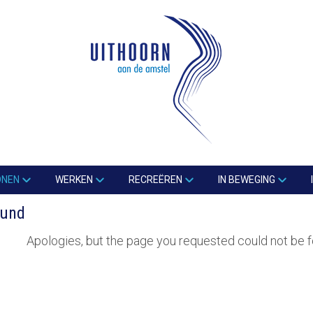
ONEN
WERKEN
RECREËREN
IN BEWEGING
ound
Apologies, but the page you requested could not be f