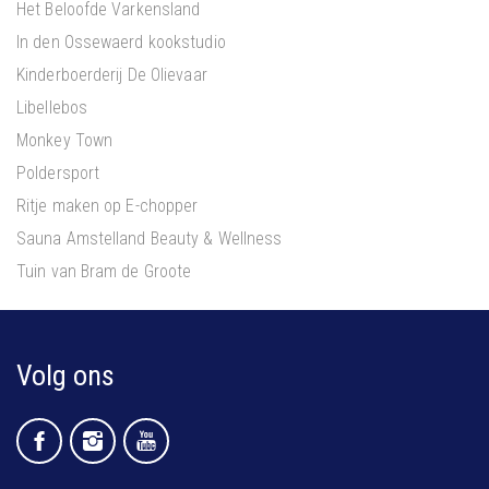
Het Beloofde Varkensland
In den Ossewaerd kookstudio
Kinderboerderij De Olievaar
Libellebos
Monkey Town
Poldersport
Ritje maken op E-chopper
Sauna Amstelland Beauty & Wellness
Tuin van Bram de Groote
Volg ons