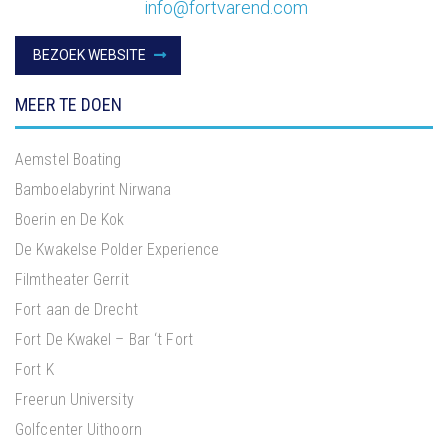
info@fortvarend.com
BEZOEK WEBSITE
MEER TE DOEN
Aemstel Boating
Bamboelabyrint Nirwana
Boerin en De Kok
De Kwakelse Polder Experience
Filmtheater Gerrit
Fort aan de Drecht
Fort De Kwakel – Bar ‘t Fort
Fort K
Freerun University
Golfcenter Uithoorn