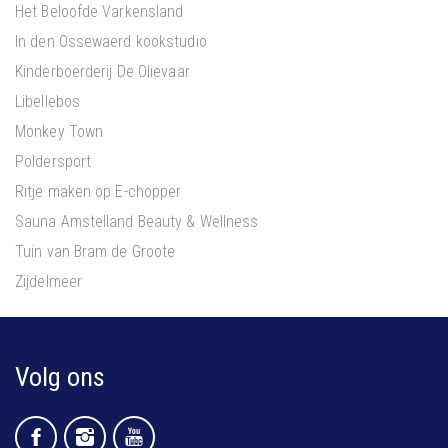
Het Beloofde Varkensland
In den Ossewaerd kookstudio
Kinderboerderij De Olievaar
Libellebos
Monkey Town
Poldersport
Ritje maken op E-chopper
Sauna Amstelland Beauty & Wellness
Tuin van Bram de Groote
Zijdelmeer
Volg ons