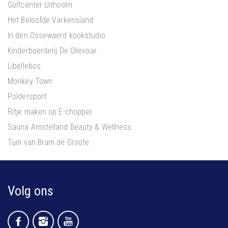
Golfcenter Uithoorn
Het Beloofde Varkensland
In den Ossewaerd kookstudio
Kinderboerderij De Olievaar
Libellebos
Monkey Town
Poldersport
Ritje maken op E-chopper
Sauna Amstelland Beauty & Wellness
Tuin van Bram de Groote
Volg ons