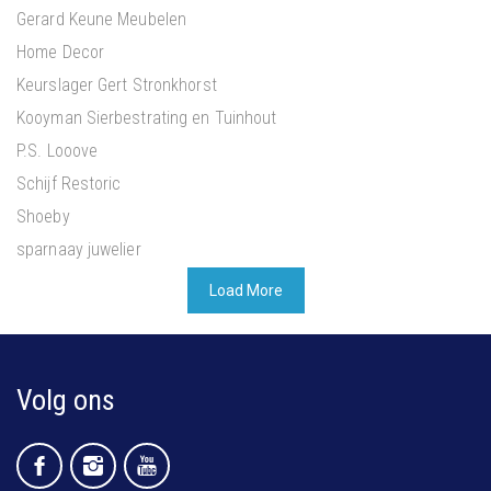
Gerard Keune Meubelen
Home Decor
Keurslager Gert Stronkhorst
Kooyman Sierbestrating en Tuinhout
P.S. Looove
Schijf Restoric
Shoeby
sparnaay juwelier
Load More
Volg ons