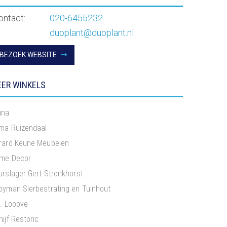
ontact:
020-6455232
duoplant@duoplant.nl
BEZOEK WEBSITE
ER WINKELS
una
rma Ruizendaal
rard Keune Meubelen
me Decor
urslager Gert Stronkhorst
oyman Sierbestrating en Tuinhout
S. Looove
hijf Restoric