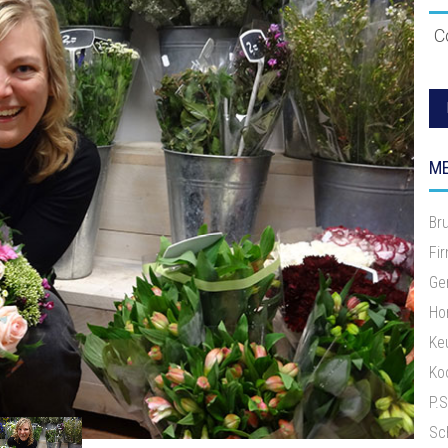
C
ME
Br
Fi
Ge
Ho
Ke
Ko
P.
Sc