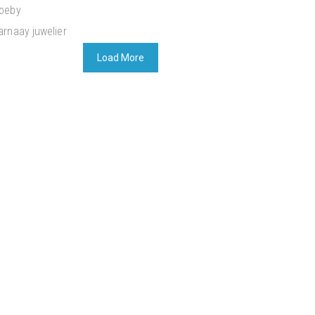
oeby
arnaay juwelier
Load More