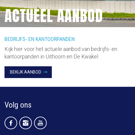
ACTUEEL AANBOD
BEDRIJFS- EN KANTOORPANDEN
Kijk hier voor het actuele aanbod van bedrijfs- en
kantoorpanden in Uithoorn en De Kwakel
BEKIJK AANBOD
Volg ons