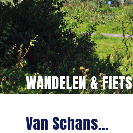
WANDELEN & FIET
Van Schans...