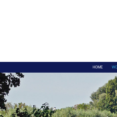
HOME
W