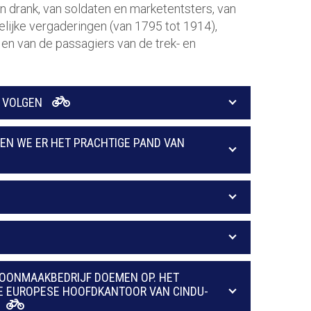
 drank, van soldaten en marketentsters, van
lijke vergaderingen (van 1795 tot 1914),
en van de passagiers van de trek- en
L VOLGEN
IEN WE ER HET PRACHTIGE PAND VAN
HOONMAAKBEDRIJF DOEMEN OP. HET
GE EUROPESE HOOFDKANTOOR VAN CINDU-