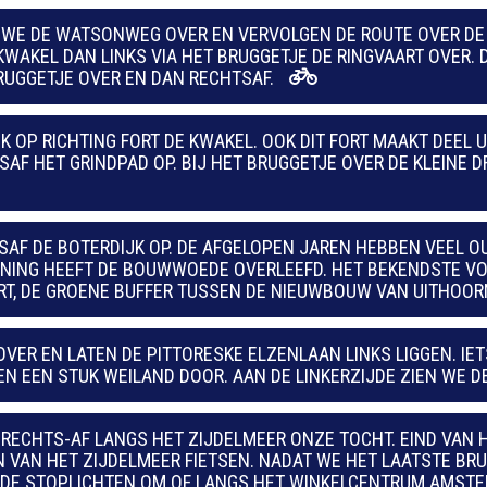
WE DE WATSONWEG OVER EN VERVOLGEN DE ROUTE OVER DE 
KWAKEL DAN LINKS VIA HET BRUGGETJE DE RINGVAART OVER.
RUGGETJE OVER EN DAN RECHTSAF.
JK OP RICHTING FORT DE KWAKEL. OOK DIT FORT MAAKT DEEL 
AF HET GRINDPAD OP. BIJ HET BRUGGETJE OVER DE KLEINE
SAF DE BOTERDIJK OP. DE AFGELOPEN JAREN HEBBEN VEEL
ONING HEEFT DE BOUWWOEDE OVERLEEFD. HET BEKENDSTE V
T, DE GROENE BUFFER TUSSEN DE NIEUWBOUW VAN UITHOOR
ER EN LATEN DE PITTORESKE ELZENLAAN LINKS LIGGEN. IE
 EEN STUK WEILAND DOOR. AAN DE LINKERZIJDE ZIEN WE 
RECHTS-AF LANGS HET ZIJDELMEER ONZE TOCHT. EIND VAN 
 VAN HET ZIJDELMEER FIETSEN. NADAT WE HET LAATSTE BR
J DE STOPLICHTEN OM OF LANGS HET WINKELCENTRUM AMSTEL