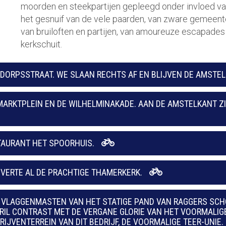
moorden en steekpartijen gepleegd onder invloed van
het gesnuif van de vele paarden, van zware gemeente
van bruiloften en partijen, van amoureuze escapades 
kerkschuit.
 DORPSSTRAAT. WE SLAAN RECHTS AF EN BLIJVEN DE AMSTE
MARKTPLEIN EN DE WILHELMINAKADE. AAN DE AMSTELKANT Z
TAURANT HET SPOORHUIS.
 VERTE AL DE PRACHTIGE THAMERKERK.
E VLAGGENMASTEN VAN HET STATIGE PAND VAN RAGGERS SC
RIL CONTRAST MET DE VERGANE GLORIE VAN HET VOORMALI
IJVENTERREIN VAN DIT BEDRIJF, DE VOORMALIGE TEER-UNIE.