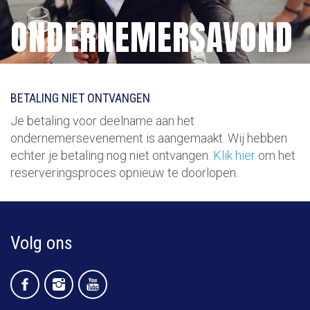
ONDERNEMERSAVOND
BETALING NIET ONTVANGEN
Je betaling voor deelname aan het
ondernemersevenement is aangemaakt. Wij hebben
echter je betaling nog niet ontvangen.
Klik hier
om het
reserveringsproces opnieuw te doorlopen.
Volg ons