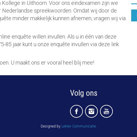
in Kollege in Uithoorn. Voor ons eindexamen zijn we
er Nederlandse spreekwoorden. Omdat wij door de
ête minder makkelijk kunnen afnemen, vragen wij via
ine enquête willen invullen. Als u in één van deze
 75-85 jaar
kunt u onze enquête invullen via deze link
oen. U maakt ons er vooral heel blij mee!
Volg ons
Designed by
Lekker Communicatie
.