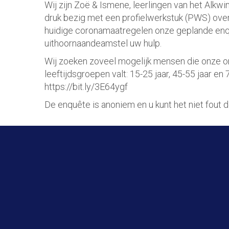
Wij zijn Zoë & Ismene, leerlingen van het Alkw
druk bezig met een profielwerkstuk (PWS) ov
huidige coronamaatregelen onze geplande enqu
uithoornaandeamstel uw hulp.
Wij zoeken zoveel mogelijk mensen die onze onl
leeftijdsgroepen valt: 15-25 jaar, 45-55 jaar en
https://bit.ly/3E64ygf
De enquête is anoniem en u kunt het niet fout d